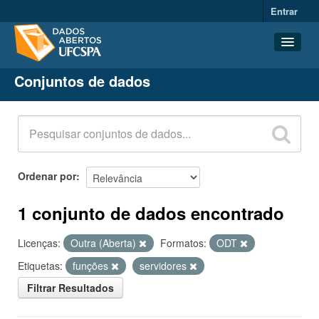
Entrar
Conjuntos de dados
Conjuntos de dados
Organizações
Grupos
Sobre
Ordenar por
1 conjunto de dados encontrado
Licenças:
Outra (Aberta)
Formatos:
ODT
Etiquetas:
funções
servidores
Filtrar Resultados