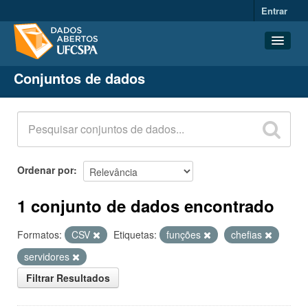
Entrar
Conjuntos de dados
Conjuntos de dados
Organizações
Grupos
Sobre
Ordenar por
1 conjunto de dados encontrado
Formatos:
CSV
Etiquetas:
funções
chefias
servidores
Filtrar Resultados