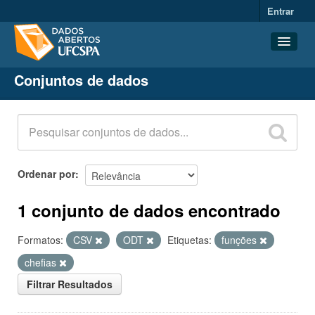
Entrar
Conjuntos de dados
Conjuntos de dados
Organizações
Grupos
Sobre
Ordenar por
1 conjunto de dados encontrado
Formatos:
CSV
ODT
Etiquetas:
funções
chefias
Filtrar Resultados