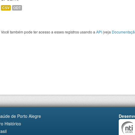
CSV
ODT
Você também pode ter acesso a esses registros usando a
API
(veja
Documentaçã
Saúde de Porto Alegre
Desenvo
o Histórico
asil