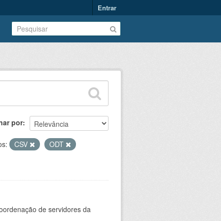
Entrar
nar por
os:
CSV
ODT
oordenação de servidores da