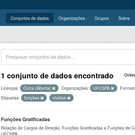
Conjuntos de dados
Organizações
Grupos
Sobre
1 conjunto de dados encontrado
Orde
Licenças:
Outra (Aberta)
Organizações:
UFCSPA
Format
Etiquetas:
funções
chefias
Funções Gratificadas
Relação de Cargos de Direção, Funções Gratificadas e Funções de C
UFCSPA.