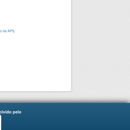
o da API
).
lvido pelo