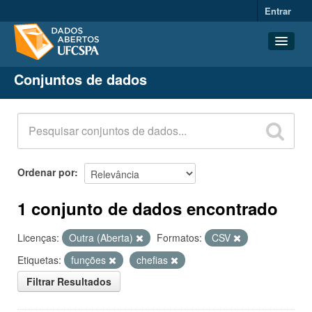
Entrar
Conjuntos de dados
Conjuntos de dados
Organizações
Grupos
Sobre
Ordenar por
1 conjunto de dados encontrado
Licenças:
Outra (Aberta)
Formatos:
CSV
Etiquetas:
funções
chefias
Filtrar Resultados