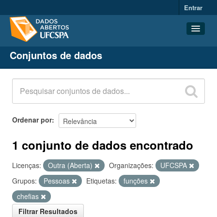
Entrar
Conjuntos de dados
Conjuntos de dados
Organizações
Grupos
Sobre
Ordenar por
1 conjunto de dados encontrado
Licenças:
Outra (Aberta)
Organizações:
UFCSPA
Grupos:
Pessoas
Etiquetas:
funções
chefias
Filtrar Resultados