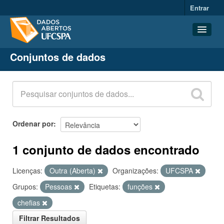
Entrar
Conjuntos de dados
Conjuntos de dados
Organizações
Grupos
Sobre
Ordenar por
1 conjunto de dados encontrado
Licenças:
Outra (Aberta)
Organizações:
UFCSPA
Grupos:
Pessoas
Etiquetas:
funções
chefias
Filtrar Resultados