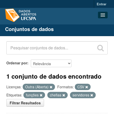
Entrar
Conjuntos de dados
Conjuntos de dados
Organizações
Grupos
Sobre
Ordenar por
1 conjunto de dados encontrado
Licenças:
Outra (Aberta)
Formatos:
CSV
Etiquetas:
funções
chefias
servidores
Filtrar Resultados