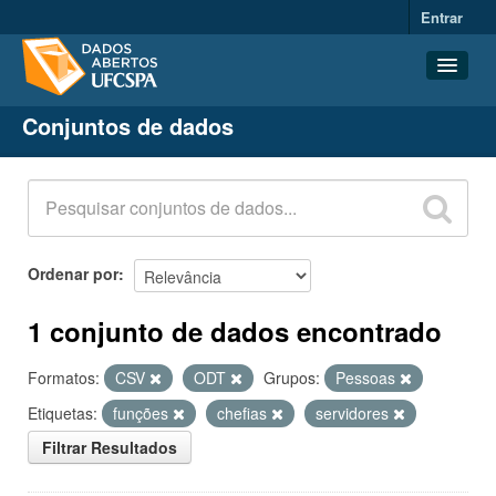
Entrar
Conjuntos de dados
Conjuntos de dados
Organizações
Grupos
Sobre
Ordenar por
1 conjunto de dados encontrado
Formatos:
CSV
ODT
Grupos:
Pessoas
Etiquetas:
funções
chefias
servidores
Filtrar Resultados