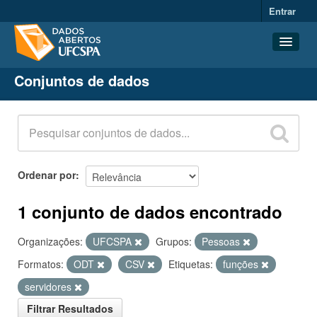
Entrar
Conjuntos de dados
Conjuntos de dados
Organizações
Grupos
Sobre
Ordenar por
1 conjunto de dados encontrado
Organizações:
UFCSPA
Grupos:
Pessoas
Formatos:
ODT
CSV
Etiquetas:
funções
servidores
Filtrar Resultados