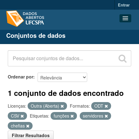
Entrar
Conjuntos de dados
Conjuntos de dados
Organizações
Grupos
Sobre
Ordenar por
1 conjunto de dados encontrado
Licenças:
Outra (Aberta)
Formatos:
ODT
CSV
Etiquetas:
funções
servidores
chefias
Filtrar Resultados