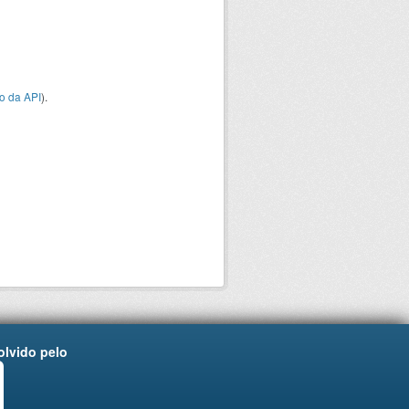
o da API
).
lvido pelo