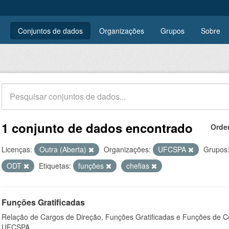
Conjuntos de dados
Organizações
Grupos
Sobre
1 conjunto de dados encontrado
Orde
Licenças:
Outra (Aberta)
Organizações:
UFCSPA
Grupos
ODT
Etiquetas:
funções
chefias
Funções Gratificadas
Relação de Cargos de Direção, Funções Gratificadas e Funções de C
UFCSPA.