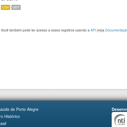
CSV
ODT
Você também pode ter acesso a esses registros usando a
API
(veja
Documentaçã
Saúde de Porto Alegre
Desenvo
o Histórico
asil