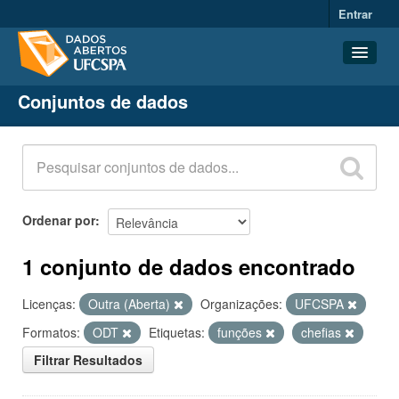
Entrar
Conjuntos de dados
Conjuntos de dados
Organizações
Grupos
Sobre
Ordenar por
1 conjunto de dados encontrado
Licenças:
Outra (Aberta)
Organizações:
UFCSPA
Formatos:
ODT
Etiquetas:
funções
chefias
Filtrar Resultados