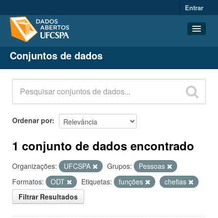
Entrar
Conjuntos de dados
Conjuntos de dados
Organizações
Grupos
Sobre
Ordenar por
1 conjunto de dados encontrado
Organizações:
UFCSPA
Grupos:
Pessoas
Formatos:
ODT
Etiquetas:
funções
chefias
Filtrar Resultados