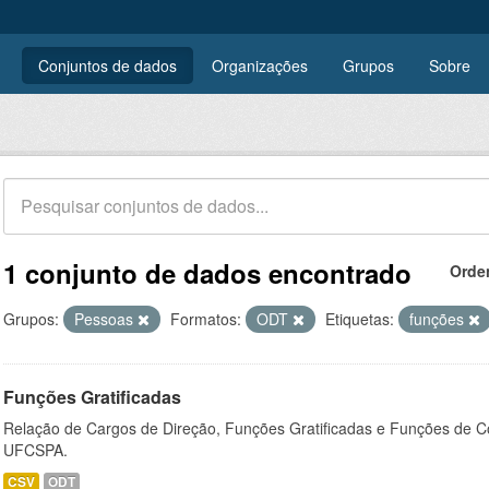
Conjuntos de dados
Organizações
Grupos
Sobre
1 conjunto de dados encontrado
Orde
Grupos:
Pessoas
Formatos:
ODT
Etiquetas:
funções
Funções Gratificadas
Relação de Cargos de Direção, Funções Gratificadas e Funções de C
UFCSPA.
CSV
ODT