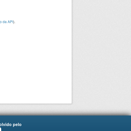
o da API
).
lvido pelo