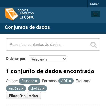
Entrar
Conjuntos de dados
Conjuntos de dados
Organizações
Grupos
Sobre
Ordenar por
1 conjunto de dados encontrado
Grupos:
Pessoas
Formatos:
ODT
Etiquetas:
funções
chefias
Filtrar Resultados