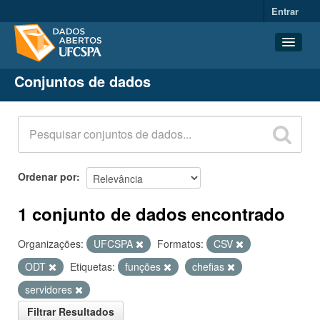
Entrar
Conjuntos de dados
Conjuntos de dados
Organizações
Grupos
Sobre
Ordenar por
1 conjunto de dados encontrado
Organizações:
UFCSPA
Formatos:
CSV
ODT
Etiquetas:
funções
chefias
servidores
Filtrar Resultados