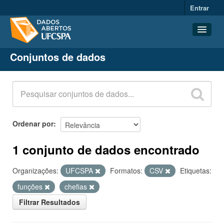
Entrar
Conjuntos de dados
Conjuntos de dados
Organizações
Grupos
Sobre
Ordenar por
1 conjunto de dados encontrado
Organizações:
UFCSPA
Formatos:
CSV
Etiquetas:
funções
chefias
Filtrar Resultados