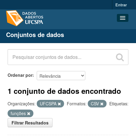
Entrar
Conjuntos de dados
Conjuntos de dados
Organizações
Grupos
Sobre
Ordenar por
1 conjunto de dados encontrado
Organizações:
UFCSPA
Formatos:
CSV
Etiquetas:
funções
Filtrar Resultados