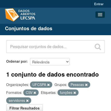
Entrar
Conjuntos de dados
Conjuntos de dados
Organizações
Grupos
Sobre
Ordenar por
1 conjunto de dados encontrado
Organizações:
UFCSPA
Grupos:
Pessoas
Formatos:
CSV
Etiquetas:
funções
servidores
Filtrar Resultados