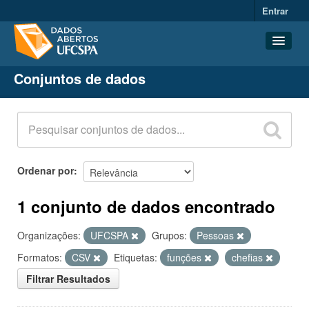
Entrar
Conjuntos de dados
Conjuntos de dados
Organizações
Grupos
Sobre
Ordenar por
1 conjunto de dados encontrado
Organizações:
UFCSPA
Grupos:
Pessoas
Formatos:
CSV
Etiquetas:
funções
chefias
Filtrar Resultados