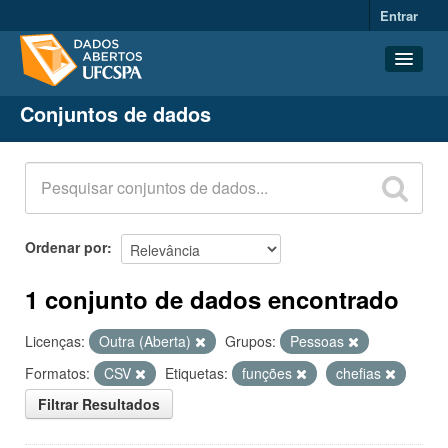
Entrar
Conjuntos de dados
Conjuntos de dados
Organizações
Grupos
Sobre
Ordenar por
1 conjunto de dados encontrado
Licenças:
Outra (Aberta)
Grupos:
Pessoas
Formatos:
CSV
Etiquetas:
funções
chefias
Filtrar Resultados