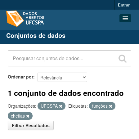
Entrar
Conjuntos de dados
Conjuntos de dados
Organizações
Grupos
Sobre
Ordenar por
1 conjunto de dados encontrado
Organizações:
UFCSPA
Etiquetas:
funções
chefias
Filtrar Resultados