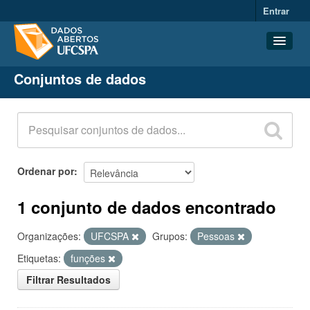
Entrar
Conjuntos de dados
Conjuntos de dados
Organizações
Grupos
Sobre
Ordenar por
1 conjunto de dados encontrado
Organizações:
UFCSPA
Grupos:
Pessoas
Etiquetas:
funções
Filtrar Resultados