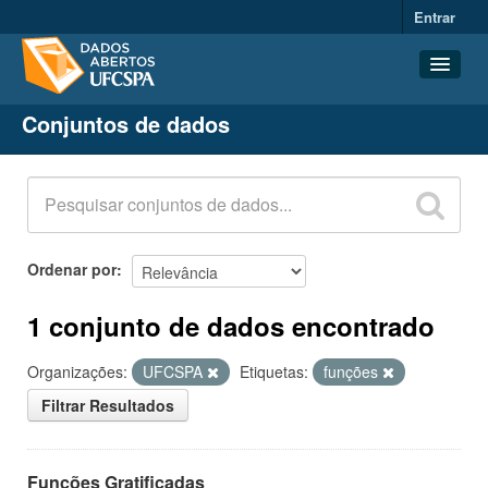
Entrar
Conjuntos de dados
Conjuntos de dados
Organizações
Grupos
Sobre
Ordenar por
1 conjunto de dados encontrado
Organizações:
UFCSPA
Etiquetas:
funções
Filtrar Resultados
Funções Gratificadas