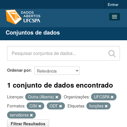
Entrar
Conjuntos de dados
Conjuntos de dados
Organizações
Grupos
Sobre
Ordenar por
1 conjunto de dados encontrado
Licenças:
Outra (Aberta)
Organizações:
UFCSPA
Formatos:
CSV
ODT
Etiquetas:
funções
servidores
Filtrar Resultados