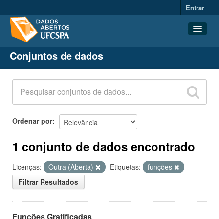
Entrar
Conjuntos de dados
Conjuntos de dados
Organizações
Grupos
Sobre
Ordenar por
1 conjunto de dados encontrado
Licenças:
Outra (Aberta)
Etiquetas:
funções
Filtrar Resultados
Funções Gratificadas