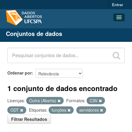
Entrar
Conjuntos de dados
Conjuntos de dados
Organizações
Grupos
Sobre
Ordenar por
1 conjunto de dados encontrado
Licenças:
Outra (Aberta)
Formatos:
CSV
ODT
Etiquetas:
funções
servidores
Filtrar Resultados