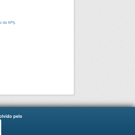
o da API
).
lvido pelo