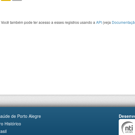
Você também pode ter acesso a esses registros usando a
API
(veja
Documentaçã
Saúde de Porto Alegre
Desenvo
o Histórico
asil