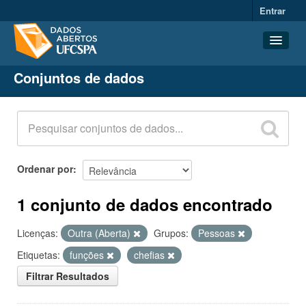
Entrar
Conjuntos de dados
Conjuntos de dados
Organizações
Grupos
Sobre
Ordenar por
1 conjunto de dados encontrado
Licenças:
Outra (Aberta)
Grupos:
Pessoas
Etiquetas:
funções
chefias
Filtrar Resultados