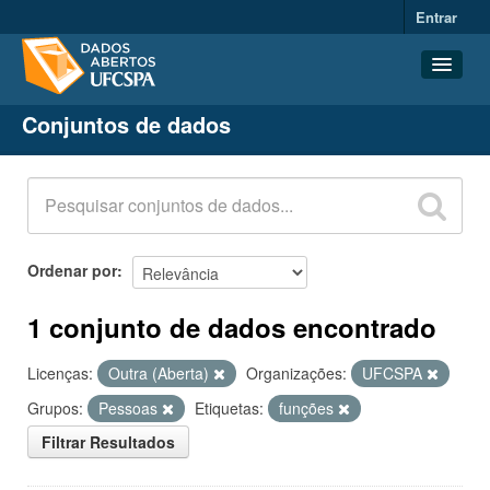
Entrar
Conjuntos de dados
Conjuntos de dados
Organizações
Grupos
Sobre
Ordenar por
1 conjunto de dados encontrado
Licenças:
Outra (Aberta)
Organizações:
UFCSPA
Grupos:
Pessoas
Etiquetas:
funções
Filtrar Resultados