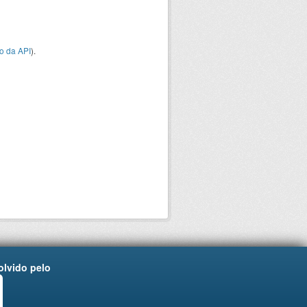
o da API
).
lvido pelo