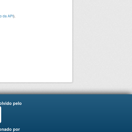
o da API
).
lvido pelo
onado por