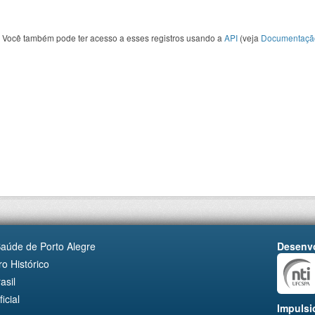
Você também pode ter acesso a esses registros usando a
API
(veja
Documentaçã
Saúde de Porto Alegre
Desenvo
o Histórico
asil
cial
Impulsi