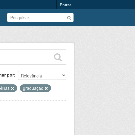
Entrar
nar por
plinas
graduação