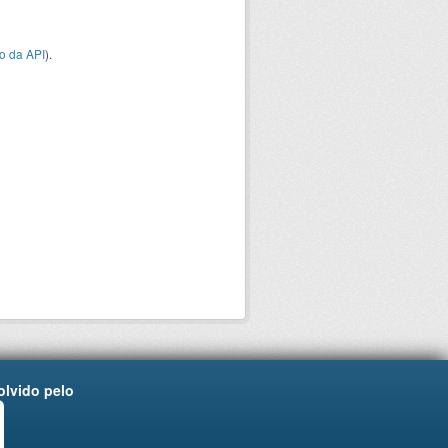
o da API
).
lvido pelo