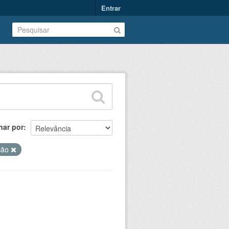
Entrar
nar por
ção