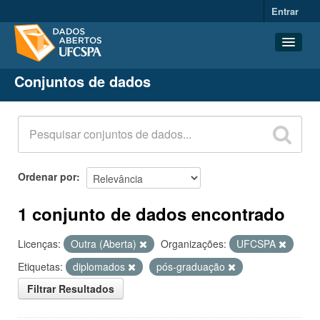
Entrar
Conjuntos de dados
Conjuntos de dados
Organizações
Grupos
Sobre
Ordenar por
1 conjunto de dados encontrado
Licenças:
Outra (Aberta)
Organizações:
UFCSPA
Etiquetas:
diplomados
pós-graduação
Filtrar Resultados