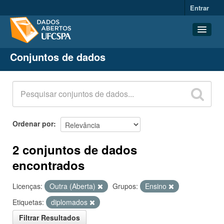
Entrar
Conjuntos de dados
Conjuntos de dados
Organizações
Grupos
Sobre
Ordenar por
2 conjuntos de dados
encontrados
Licenças:
Outra (Aberta)
Grupos:
Ensino
Etiquetas:
diplomados
Filtrar Resultados