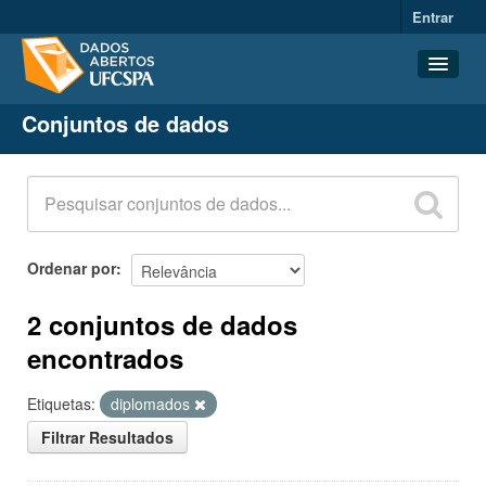
Entrar
Conjuntos de dados
Conjuntos de dados
Organizações
Grupos
Sobre
Ordenar por
2 conjuntos de dados
encontrados
Etiquetas:
diplomados
Filtrar Resultados