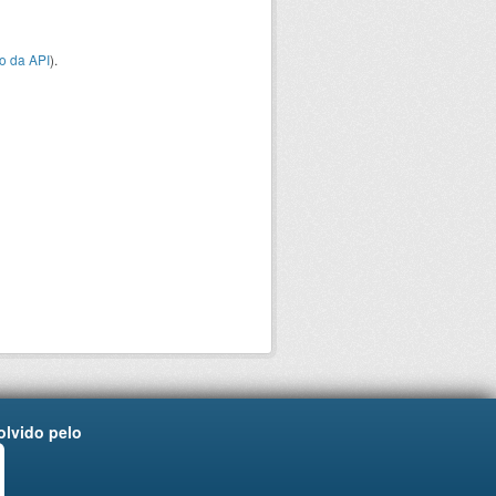
o da API
).
lvido pelo