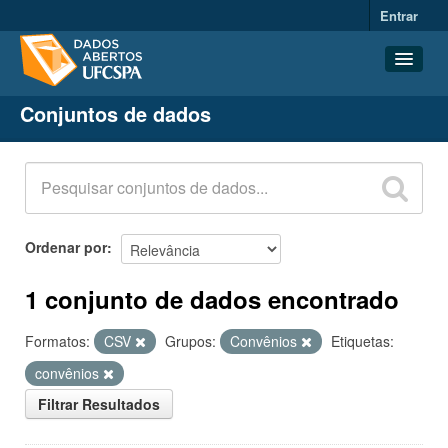
Entrar
Conjuntos de dados
Conjuntos de dados
Organizações
Grupos
Sobre
Ordenar por
1 conjunto de dados encontrado
Formatos:
CSV
Grupos:
Convênios
Etiquetas:
convênios
Filtrar Resultados