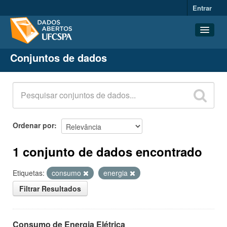
Entrar
Conjuntos de dados
Conjuntos de dados
Organizações
Grupos
Sobre
Ordenar por
1 conjunto de dados encontrado
Etiquetas:
consumo
energia
Filtrar Resultados
Consumo de Energia Elétrica