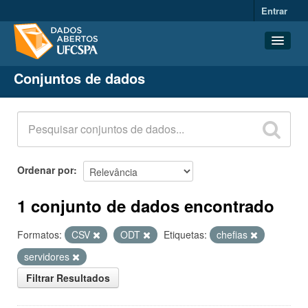
Entrar
Conjuntos de dados
Conjuntos de dados
Organizações
Grupos
Sobre
Ordenar por
1 conjunto de dados encontrado
Formatos:
CSV
ODT
Etiquetas:
chefias
servidores
Filtrar Resultados