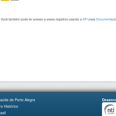
Você também pode ter acesso a esses registros usando a
API
(veja
Documentaçã
Saúde de Porto Alegre
Desenvo
o Histórico
asil