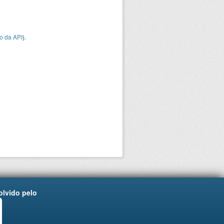
o da API
).
lvido pelo