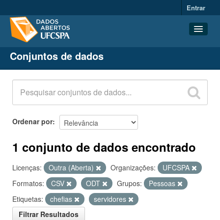
Entrar
Conjuntos de dados
Conjuntos de dados
Organizações
Grupos
Sobre
Ordenar por
1 conjunto de dados encontrado
Licenças:
Outra (Aberta)
Organizações:
UFCSPA
Formatos:
CSV
ODT
Grupos:
Pessoas
Etiquetas:
chefias
servidores
Filtrar Resultados