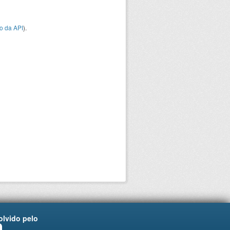
o da API
).
lvido pelo