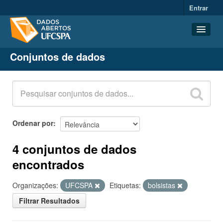
Entrar
Conjuntos de dados
Conjuntos de dados
Organizações
Grupos
Sobre
Ordenar por
4 conjuntos de dados
encontrados
Organizações:
UFCSPA
Etiquetas:
bolsistas
Filtrar Resultados