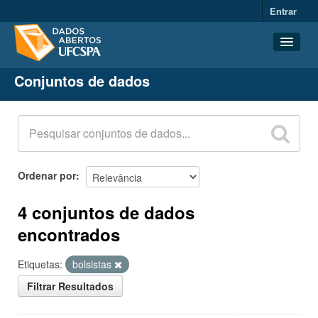
Entrar
Conjuntos de dados
Conjuntos de dados
Organizações
Grupos
Sobre
Ordenar por
4 conjuntos de dados
encontrados
Etiquetas:
bolsistas
Filtrar Resultados