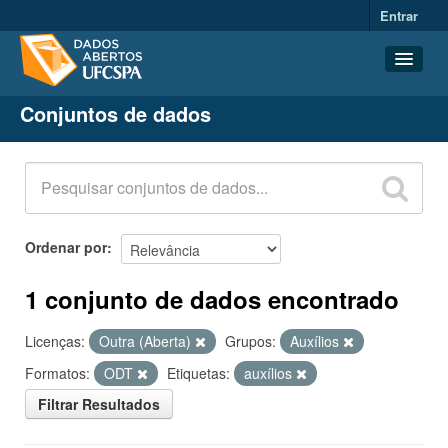
Entrar
Conjuntos de dados
Conjuntos de dados
Organizações
Grupos
Sobre
Ordenar por
1 conjunto de dados encontrado
Licenças:
Outra (Aberta)
Grupos:
Auxílios
Formatos:
ODT
Etiquetas:
auxílios
Filtrar Resultados