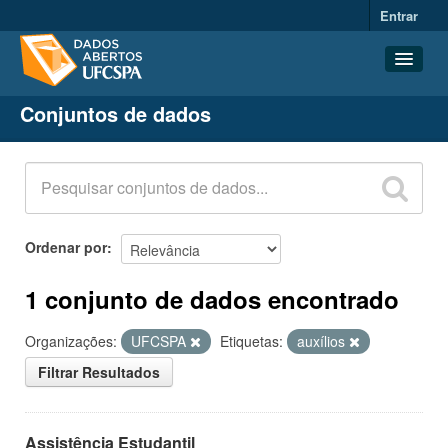
Entrar
Conjuntos de dados
Conjuntos de dados
Organizações
Grupos
Sobre
Ordenar por
1 conjunto de dados encontrado
Organizações:
UFCSPA
Etiquetas:
auxílios
Filtrar Resultados
Assistência Estudantil