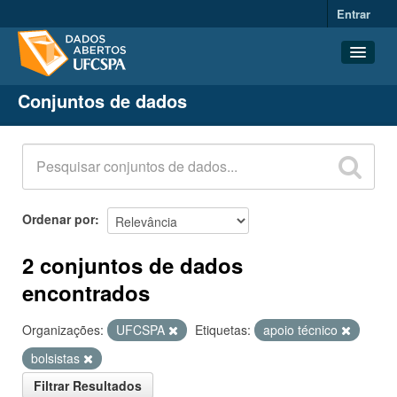
Entrar
Conjuntos de dados
Conjuntos de dados
Organizações
Grupos
Sobre
Ordenar por
2 conjuntos de dados
encontrados
Organizações:
UFCSPA
Etiquetas:
apoio técnico
bolsistas
Filtrar Resultados