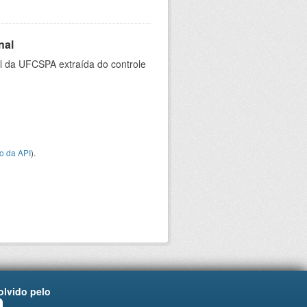
nal
al da UFCSPA extraída do controle
o da API
).
lvido pelo